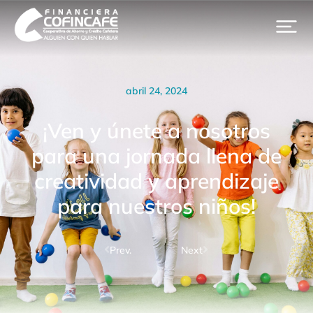
abril 24, 2024
¡Ven y únete a nosotros
para una jornada llena de
creatividad y aprendizaje
para nuestros niños!
Prev.
Next