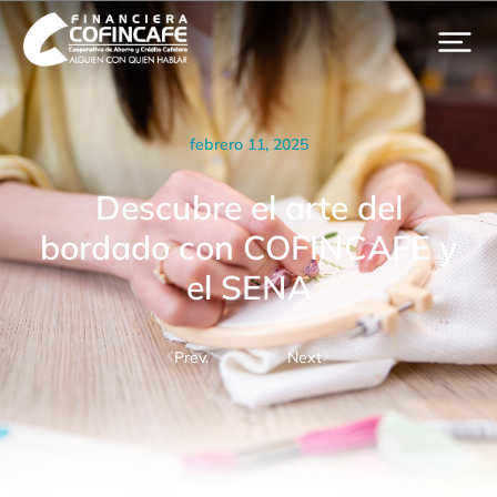
febrero 11, 2025
Descubre el arte del
bordado con COFINCAFE y
el SENA
Prev.
Next